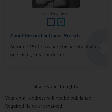
Lecciones por email...
Follow me
¡GRATIS!
About the Author
Daniel Welsch
Suscríbete y recibirás 2 o 3 lecciones
Autor de 15+ libros para hispanohablantes,
gratuitas por semana, además de la guía
podcaster, creador de cursos.
"7 errores comunes al hablar inglés (y
cómo evitarlos)".
Share your thoughts
Your email address will not be published.
SÍ, QUIERO
Required fields are marked