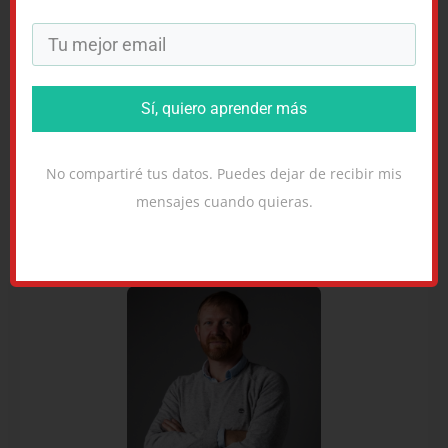
Canadá. Para hacerte con tu copia de
6 Claves
para Aprender Inglés
, simplemente elige el país:
está en
Amazon España
,
Amazon USA
,
Amazon
México
,
Amazon Canadá
, y
Amazon UK
.
Sí, quiero aprender más
Y si prefieres el PDF, está aquí:
6 Claves para
No compartiré tus datos. Puedes dejar de recibir mis
Aprender Inglés (PDF)
.
mensajes cuando quieras.