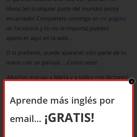
libros (en cualquier parte del mundo) ¡estoy
encantado! Compártelo conmigo
en mi página
de Facebook
y (si no te importa) puedes
aparecer aquí en la web…
O si prefieres, puede aparecer sólo parte de tu
mano con un paisaje… ¡Como veas!
¡Muchas gracias a María y a todos mis lectores!
x
Buen aprendizaje,
Aprende más inglés por
Daniel.
¡GRATIS!
email...
P.D. ¡Buenas noticias! Ahora, mis libros en tapa
blanda pueden comprarse también en México y