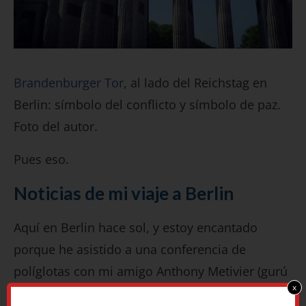
Brandenburger Tor
, al lado del Reichstag en
Berlin: símbolo del conflicto y símbolo de paz.
Foto del autor.
Pues eso.
Noticias de mi viaje a Berlin
Aquí en Berlin hace sol, y estoy encantado
porque he asistido a una conferencia de
políglotas con mi amigo Anthony Metivier (gurú
x
de las
técnicas de memoria
.)