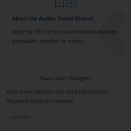
¡GRATIS!
About the Author
Daniel Welsch
Suscríbete y recibirás 2 o 3 lecciones
Autor de 15+ libros para hispanohablantes,
gratuitas por semana, además de la guía
podcaster, creador de cursos.
"7 errores comunes al hablar inglés (y
cómo evitarlos)".
Share your thoughts
Your email address will not be published.
SÍ, QUIERO
Required fields are marked