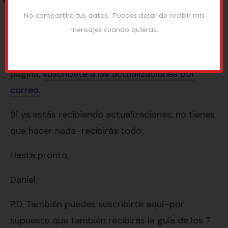
Los errores graves que deberías evitar a la
hora de hacer la entrevista.
No compartiré tus datos. Puedes dejar de recibir mis
mensajes cuando quieras.
Para más información sobre el libro, además de
nuevo material todas las semanas de esta
página,
suscríbete a las actualizaciones por
correo.
Si ya estás recibiendo actualizaciones, no tienes
que hacer nada–recibirás todo.
Hasta pronto,
Daniel.
P.D. También puedes suscribirte aquí–por
supuesto que también recibirás la guía de los 7