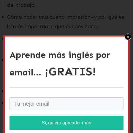
del trabajo.
Cómo hacer una buena impresión–y por qué es
lo más importante que puedes hacer.
x
Consejos de mis amigos ejecutivos para
candidatos.
Aprende más inglés por
Frases para hablar de ti mismo, para hablar de
¡GRATIS!
tu formación, y para hablar de tu experiencia
email...
laboral.
Unos ejemplos de cartas de presentación
Qué hacer después de la entrevista para
mejorar tus posibilidades de conseguir el
trabajo.
Sí, quiero aprender más