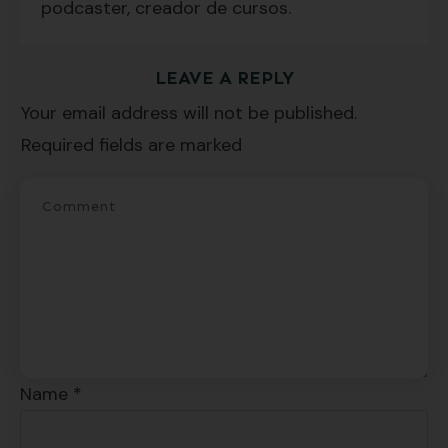
podcaster, creador de cursos.
Suscríbete y recibirás 2 o 3 lecciones
LEAVE A REPLY
gratuitas por semana, además de la guía
Your email address will not be published.
"7 errores comunes al hablar inglés (y
Required fields are marked
cómo evitarlos)".
SÍ, QUIERO
Name
*