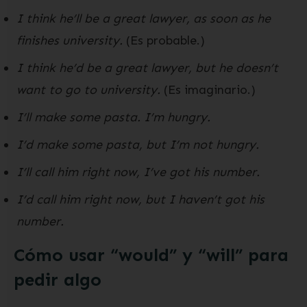
I think he’ll be a great lawyer, as soon as he
finishes university.
(Es probable.)
I think he’d be a great lawyer, but he doesn’t
want to go to university.
(Es imaginario.)
I’ll make some pasta. I’m hungry.
I’d make some pasta, but I’m not hungry.
I’ll call him right now, I’ve got his number.
I’d call him right now, but I haven’t got his
number.
Cómo usar “would” y “will” para
pedir algo