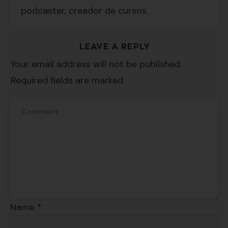
podcaster, creador de cursos.
Suscríbete y recibirás 2 o 3 lecciones
LEAVE A REPLY
gratuitas por semana, además de la guía
Your email address will not be published.
"7 errores comunes al hablar inglés (y
Required fields are marked
cómo evitarlos)".
SÍ, QUIERO
Name
*