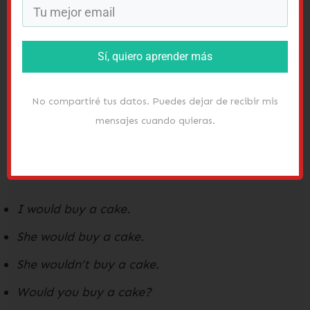
más sobre el
verbo modal might
. Un poco más
antes de terminar…
Sí, quiero aprender más
Más sobre los verbos modales
“will” y “would” en inglés
No compartiré tus datos. Puedes dejar de recibir mis
mensajes cuando quieras.
Como otros
verbos modales
en inglés, se usa
would
con el infinitivo sin
to
, y la persona no
cambia la forma del verbo:
I would buy a cake.
She would buy a cake.
She wouldn’t buy a cake.
Would you buy a cake?