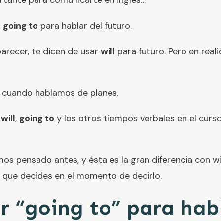
rtante para comunicarte en inglés…
r
going to
para hablar del futuro.
arecer, te dicen de usar
will
para futuro. Pero en real
 cuando hablamos de planes.
e
will
,
going to
y los otros tiempos verbales en el curs
os pensado antes, y ésta es la gran diferencia con w
o que decides en el momento de decirlo.
 “going to” para habl