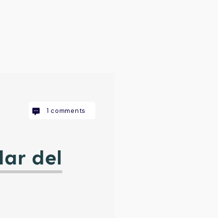
1
comments
ar del