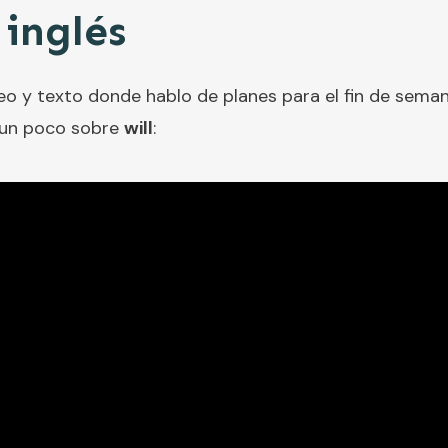
 inglés
eo y texto donde hablo de planes para el fin de seman
 un poco sobre
will
: