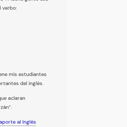
 verbo:
ene mis estudiantes
tantes del inglés.
que aclaran
zán”.
aporte al Inglés