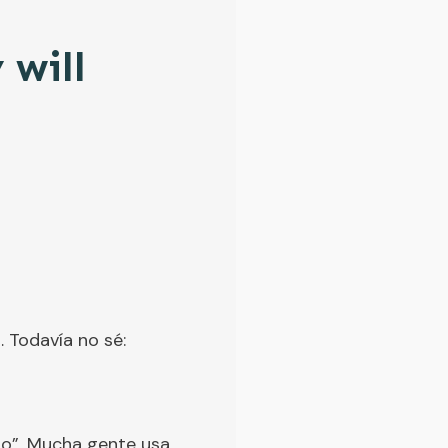
 will
 Todavía no sé:
 go”. Mucha gente usa