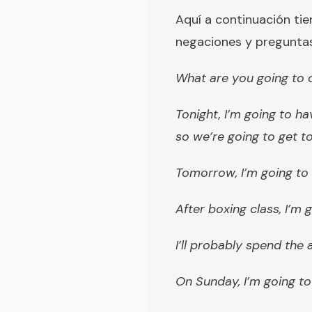
Aquí a continuación tie
negaciones y pregunta
What are you going to 
Tonight, I’m going to h
so we’re going to get t
Tomorrow, I’m going to 
After boxing class, I’m
I’ll probably spend the 
On Sunday, I’m going t