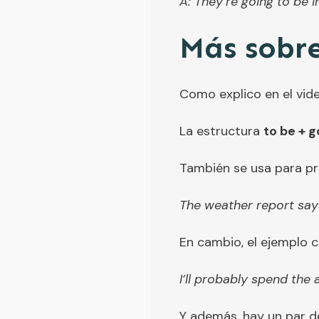
A: They’re going to be i
Más sobre
Como explico en el vid
La estructura
to be + g
También se usa para pr
The weather report says
En cambio, el ejemplo 
I’ll probably spend the 
Y además, hay un par de