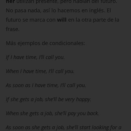
her
utilizan presente, pero hablan del futuro.
No pasa nada, así lo hacemos en inglés. El
futuro se marca con
will
en la otra parte de la
frase.
Más ejemplos de condicionales:
If I have time, I’ll call you.
When I have time, I’ll call you.
As soon as I have time, I’ll call you.
If she gets a job, she’ll be very happy.
When she gets a job, she’ll pay you back.
As soon as she gets a job, she’ll start looking for a