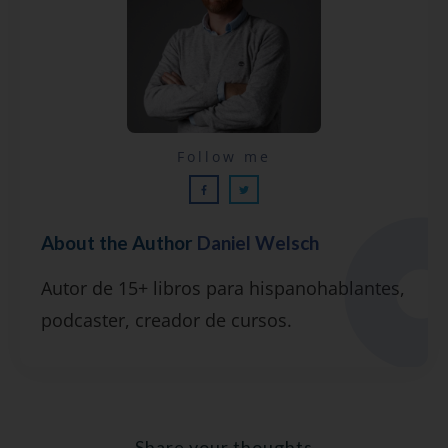
Lecciones por email...
Follow me
¡GRATIS!
About the Author
Daniel Welsch
Suscríbete y recibirás 2 o 3 lecciones
Autor de 15+ libros para hispanohablantes,
gratuitas por semana, además de la guía
podcaster, creador de cursos.
"7 errores comunes al hablar inglés (y
cómo evitarlos)".
Share your thoughts