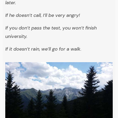
later.
If he doesn’t call, I’ll be very angry!
If you don’t pass the test, you won’t finish
university.
If it doesn’t rain, we’ll go for a walk
.