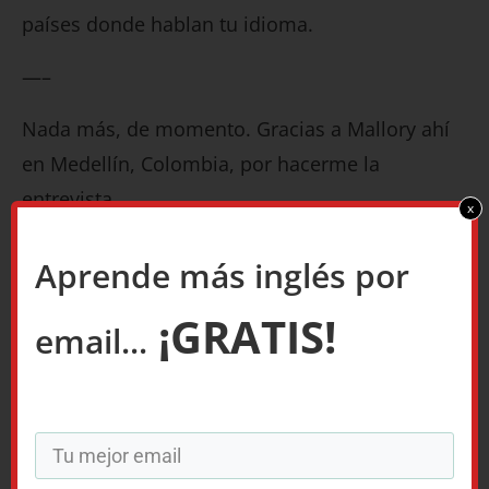
países donde hablan tu idioma.
—–
Nada más, de momento. Gracias a Mallory ahí
en Medellín, Colombia, por hacerme la
entrevista.
x
¡Hasta pronto!
Aprende más inglés por
Daniel.
¡GRATIS!
email...
P.D. ¿Has escuchado mi podcast? Es el mejor
podcast de todo el mundo mundial para
aprender inglés, ye está
en Spotify
y también
Apple Podcasts
… O búscalo por dónde quieras,