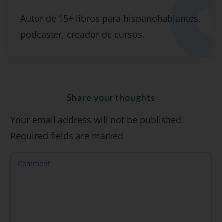
Suscríbete y recibirás 2 o 3 lecciones
Autor de 15+ libros para hispanohablantes,
gratuitas por semana, además de la guía
podcaster, creador de cursos.
"7 errores comunes al hablar inglés (y
cómo evitarlos)".
Share your thoughts
Your email address will not be published.
SÍ, QUIERO
Required fields are marked