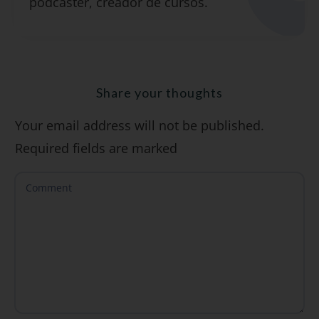
podcaster, creador de cursos.
"7 errores comunes al hablar inglés (y
cómo evitarlos)".
Share your thoughts
Your email address will not be published.
SÍ, QUIERO
Required fields are marked