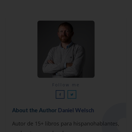
Lecciones por email...
Follow me
¡GRATIS!
About the Author
Daniel Welsch
Suscríbete y recibirás 2 o 3 lecciones
Autor de 15+ libros para hispanohablantes,
gratuitas por semana, además de la guía