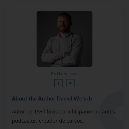
Lecciones por email...
Follow me
¡GRATIS!
About the Author
Daniel Welsch
Suscríbete y recibirás 2 o 3 lecciones
Autor de 15+ libros para hispanohablantes,
gratuitas por semana, además de la guía
podcaster, creador de cursos.
"7 errores comunes al hablar inglés (y