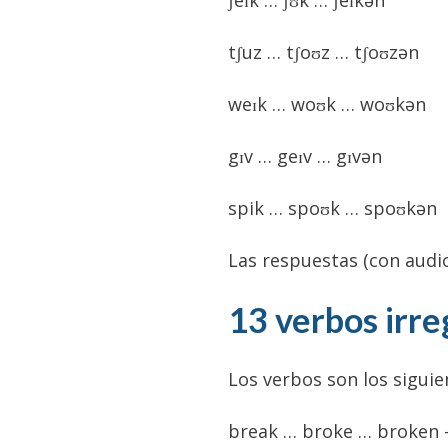
ʃeɪk … ʃʊk … ʃeɪkən
tʃuz … tʃoʊz … tʃoʊzən
weɪk … woʊk …
woʊkən
gɪv … geɪv … gɪvən
spik … spoʊk … spoʊkən
Las respuestas (con audi
13 verbos irre
Los verbos son los siguie
break … broke … broken