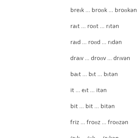
breɪk … broʊk …
broʊkən
raɪt …
roʊt …
rɪtən
raɪd … roʊd … rɪdən
draɪv … droʊv … drɪvən
baɪt …
bɪt … bɪtən
it … eɪt … itən
bit … bit … bitən
friz … froʊz … froʊzən