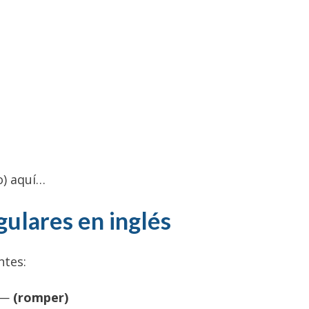
o) aquí…
gulares en inglés
ntes:
 —
(romper)