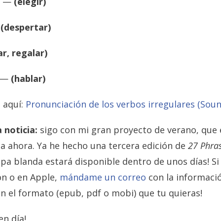
n —
(elegir)
—
(despertar)
r, regalar)
n —
(hablar)
 aquí:
Pronunciación de los verbos irregulares (Sou
 noticia:
sigo con mi gran proyecto de verano, que e
ta ahora. Ya he hecho una tercera edición de
27 Phra
 tapa blanda estará disponible dentro de unos días! 
on o en Apple,
mándame un correo
con la informació
en el formato (epub, pdf o mobi) que tu quieras!
n día!