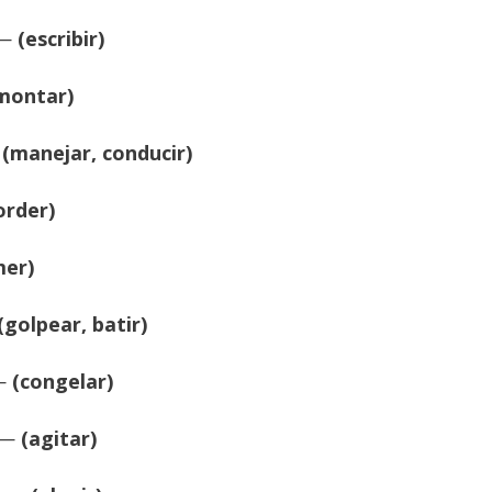
 —
(escribir)
montar)
—
(manejar, conducir)
rder)
mer)
(golpear, batir)
 —
(congelar)
 —
(agitar)