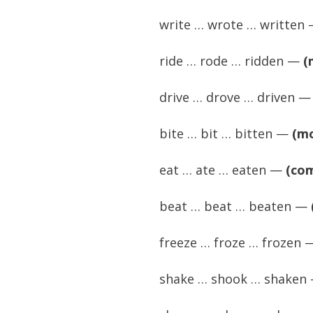
write … wrote … written
ride … rode … ridden —
(
drive … drove … driven 
bite … bit … bitten —
(mo
eat … ate … eaten —
(co
beat … beat … beaten —
freeze … froze … frozen
shake … shook … shaken