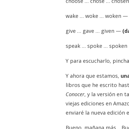
choose … chose … chose
wake … woke … woken 
give … gave … given —
(da
speak … spoke … spoke
Y para escucharlo, pincha
Y ahora que estamos,
una
libros que he escrito has
Conocer
, y la versión en
viejas ediciones en Amaz
enviaré la nueva edición 
Bueno, mañana más… Bue