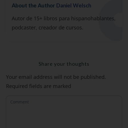
About the Author
Daniel Welsch
Suscríbete y recibirás 2 o 3 lecciones
Autor de 15+ libros para hispanohablantes,
gratuitas por semana, además de la guía
podcaster, creador de cursos.
"7 errores comunes al hablar inglés (y
cómo evitarlos)".
Share your thoughts
Your email address will not be published.
SÍ, QUIERO
Required fields are marked