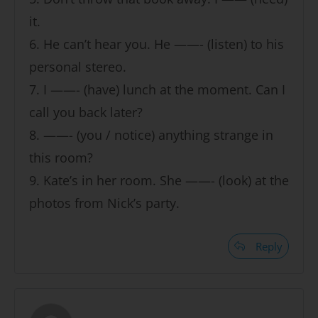
it.
6. He can’t hear you. He ——- (listen) to his
personal stereo.
7. I ——- (have) lunch at the moment. Can I
call you back later?
8. ——- (you / notice) anything strange in
this room?
9. Kate’s in her room. She ——- (look) at the
photos from Nick’s party.
Reply