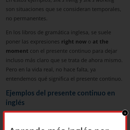
son situaciones que se consideran temporales,
no permanentes.
En los libros de gramática inglesa, se suele
poner las expresiones
right now
o
at the
moment
con el presente continuo para dejar
incluso más claro que se trata de ahora mismo.
Pero en la vida real, no hace falta, ya
entendemos qué significa el presente continuo.
Ejemplos del presente continuo en
inglés
x
I’m eating a sandwich.