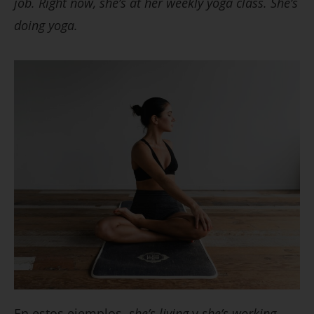
job. Right now, she’s at her weekly yoga class. She’s
doing yoga.
En estos ejemplos,
she’s living
y
she’s working