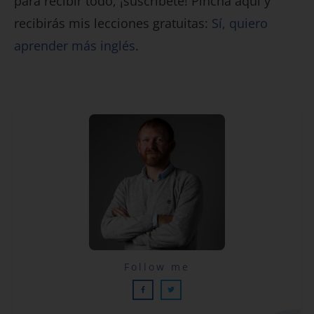
para recibir todo, ¡suscríbete! Pincha aquí y
recibirás mis lecciones gratuitas:
Sí, quiero
aprender más inglés
.
Lecciones por email...
Follow me
¡GRATIS!