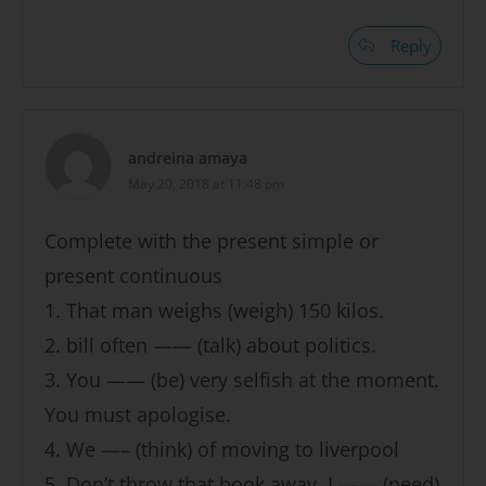
Reply
andreina amaya
May 20, 2018 at 11:48 pm
Complete with the present simple or
present continuous
1. That man weighs (weigh) 150 kilos.
2. bill often —— (talk) about politics.
3. You —— (be) very selfish at the moment.
You must apologise.
4. We —– (think) of moving to liverpool
5. Don’t throw that book away. I —— (need)