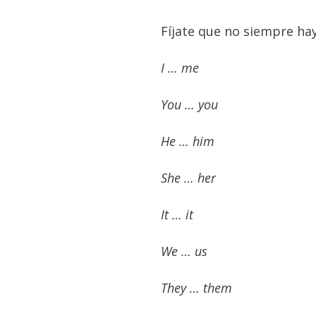
Fíjate que no siempre ha
I … me
You … you
He … him
She … her
It … it
We … us
They … them