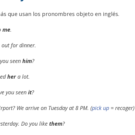
más que usan los pronombres objeto en inglés.
to
me
.
 out for dinner.
e you seen
him
?
iked
her
a lot.
ave you seen
it
?
irport? We arrive on Tuesday at 8 PM.
(
pick up
= recoger)
sterday. Do you like
them
?