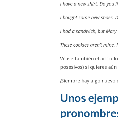
I have a new shirt. Do you l
I bought some new shoes
.
D
I had a sandwich, but Mary
These cookies aren’t mine.
Véase también el artícul
posesivos) si quieres aún
¡Siempre hay algo nuevo 
Unos ejemp
pronombres