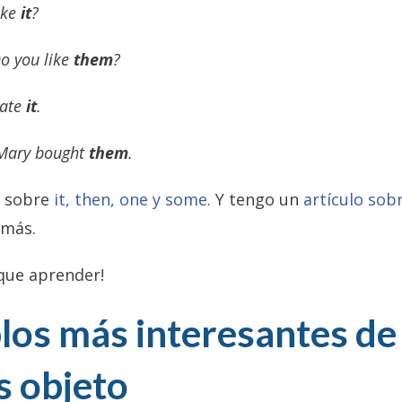
ike
it
?
o you like
them
?
 ate
it
.
 Mary bought
them
.
o sobre
it, then, one y some.
Y tengo un
artículo sobr
 más.
que aprender!
los más interesantes
de 
 objeto