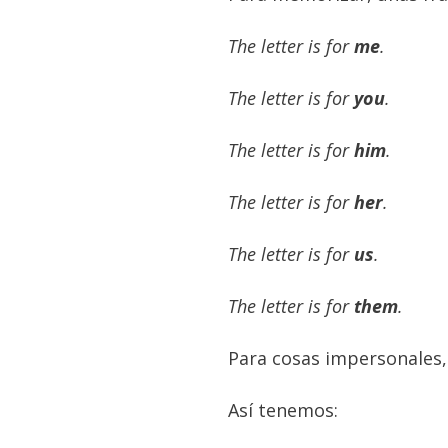
The letter is for
me
.
The letter is for
you
.
The letter is for
him
.
The letter is for
her
.
The letter is for
us
.
The letter is for
them
.
Para cosas impersonales,
Así tenemos: