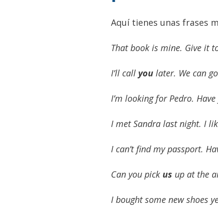
Aquí tienes unas frases 
That book is mine. Give it 
I’ll call
you
later. We can go
I’m looking for Pedro. Hav
I met Sandra last night. I l
I can’t find my passport. H
Can you pick
us
up at the a
I bought some new shoes ye