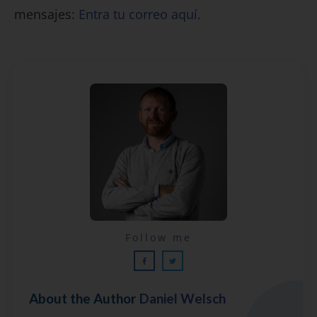
mensajes:
Entra tu correo aquí.
Lecciones por email...
Follow me
¡GRATIS!
About the Author
Daniel Welsch
Suscríbete y recibirás 2 o 3 lecciones