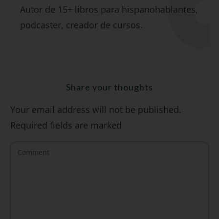
Autor de 15+ libros para hispanohablantes,
gratuitas por semana, además de la guía
podcaster, creador de cursos.
"7 errores comunes al hablar inglés (y
cómo evitarlos)".
Share your thoughts
Your email address will not be published.
SÍ, QUIERO
Required fields are marked