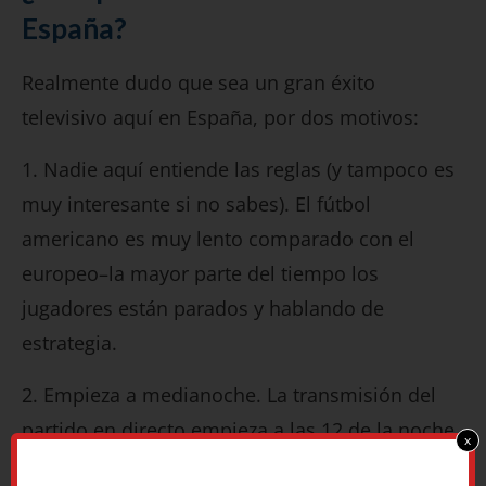
España?
Realmente dudo que sea un gran éxito
televisivo aquí en España, por dos motivos:
1. Nadie aquí entiende las reglas (y tampoco es
muy interesante si no sabes). El fútbol
americano es muy lento comparado con el
europeo–la mayor parte del tiempo los
jugadores están parados y hablando de
estrategia.
2. Empieza a medianoche. La transmisión del
partido en directo empieza a las 12 de la noche
x
hora peninsular del domingo, y (con lo largo