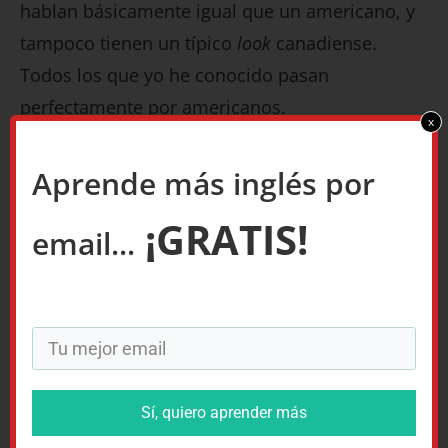
hablan básicamente igual que un americano, y
tampoco tienen un típico
look
canadiense.
Todos los que yo he conocido pasan
perfectamente por americanos.
x
¡Gracias por la pregunta!
Aprende más inglés por
Daniel.
¡GRATIS!
email...
P.D. Si quieres hacerme una pregunta, aquí
tienes la página:
Contactar
. Para mucho más
sobre el inglés británico, véase
diferencias entre
el inglés británico y americano
.
Sí, quiero aprender más