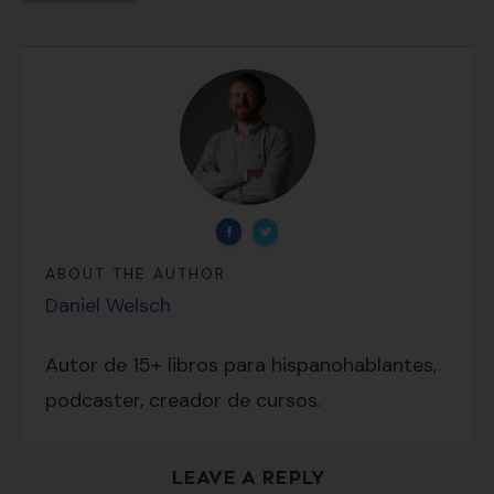
ABOUT THE AUTHOR
Daniel Welsch
Lecciones por email...
¡GRATIS!
Autor de 15+ libros para hispanohablantes,
podcaster, creador de cursos.
Suscríbete y recibirás 2 o 3 lecciones
LEAVE A REPLY
gratuitas por semana, además de la guía