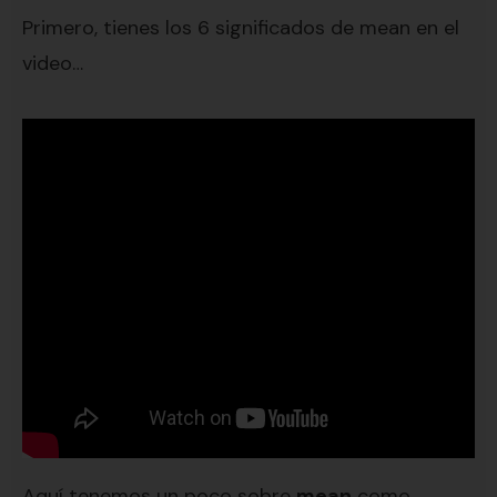
Primero, tienes los 6 significados de mean en el
video…
Aquí tenemos un poco sobre
mean
como