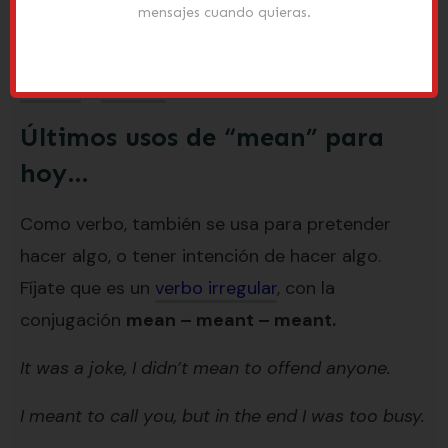
A: It means “terminar”.
mensajes cuando quieras.
Si quieres, tengo más sobre los phrasal verbs
look up
y
find out
en otros artículos.
Últimos usos de “mean” para
hoy…
Como verbo, también se usa para pretender
hacer algo, o tener intención de hacer algo.
Fíjate que es un
verbo irregular
, con la
conjugación
mean – meant – meant.
It was a joke, I didn’t mean to offend anyone.
I meant to call you, but in the end I was too busy.