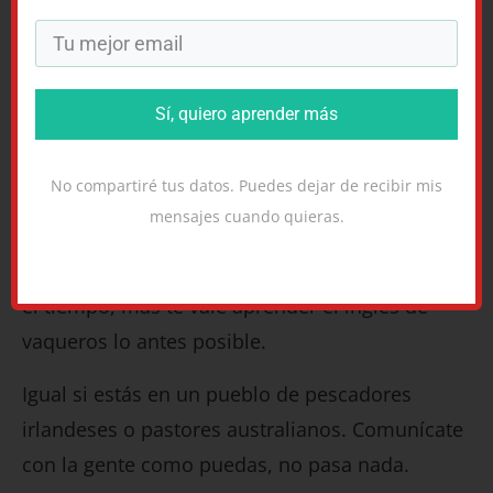
hablan como les da la gana, pero quiero que
por lo menos sepan cómo hacerlo bien.
En todo caso, soy gran proponente de la idea de
Sí, quiero aprender más
“Adonde fueres, haz lo que vieres.”
No compartiré tus datos. Puedes dejar de recibir mis
Si estás en un pueblo de Wyoming (o
Arizona,
mensajes cuando quieras.
mi tierra querida
) donde todo el mundo habla
un inglés de vaqueros y se salta las reglas todo
el tiempo, más te vale aprender el inglés de
vaqueros lo antes posible.
Igual si estás en un pueblo de pescadores
irlandeses o pastores australianos. Comunícate
con la gente como puedas, no pasa nada.