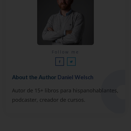
Lecciones por email...
Follow me
¡GRATIS!
About the Author
Daniel Welsch
Suscríbete y recibirás 2 o 3 lecciones
Autor de 15+ libros para hispanohablantes,
gratuitas por semana, además de la guía
podcaster, creador de cursos.
"7 errores comunes al hablar inglés (y
cómo evitarlos)".