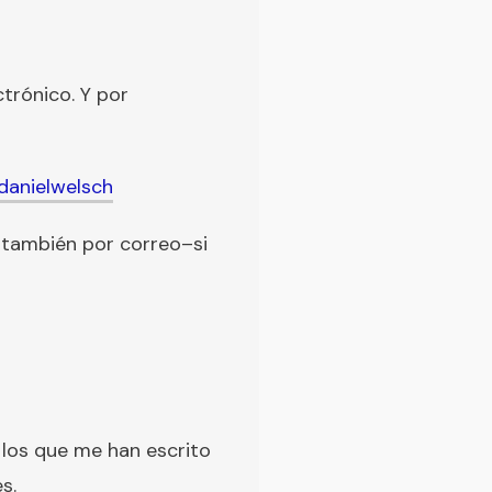
ctrónico. Y por
anielwelsch
a también por correo–si
 los que me han escrito
s.