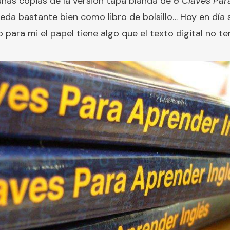
unas copias de la versión tapa blanda de
6 Claves Par
eda bastante bien como libro de bolsillo… Hoy en dí
o para mi el papel tiene algo que el texto digital no t