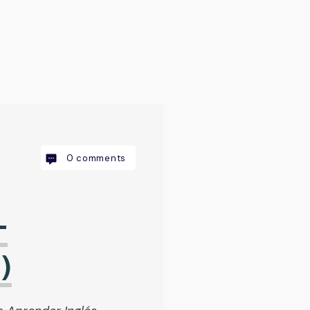
0
comments
–
)