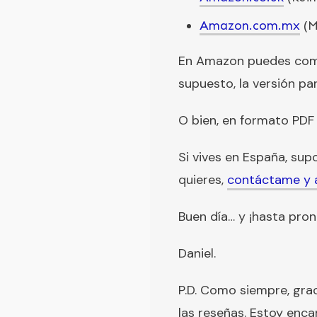
Amazon.com.mx
(M
En Amazon puedes compra
supuesto, la versión pa
O bien, en formato PDF
Si vives en España, su
quieres,
contáctame y a
Buen día… y ¡hasta pron
Daniel.
P.D. Como siempre, grac
las reseñas. Estoy enca