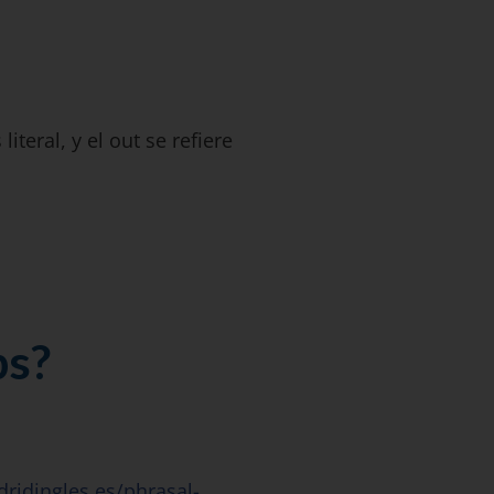
iteral, y el out se refiere
bs?
ridingles.es/phrasal-