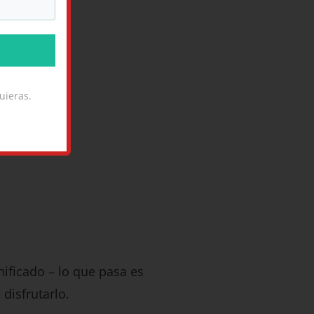
uieras.
ificado – lo que pasa es
disfrutarlo.