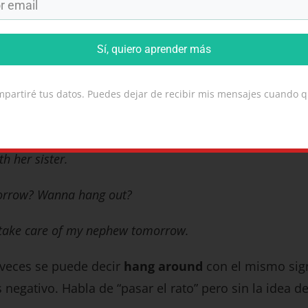
 with his friend Jim after school.
Sí, quiero aprender más
at the beach all day, I was working.
om’s been hanging out with recently.
partiré tus datos. Puedes dejar de recibir mis mensajes cuando q
epita this weekend?
th her sister.
orrow? Wanna hang out?
 to take care of my nephew tomorrow.
veces se puede decir
hang around
con el mismo sign
gativo. Habla de “pasar el rato” pero sin la idea de 