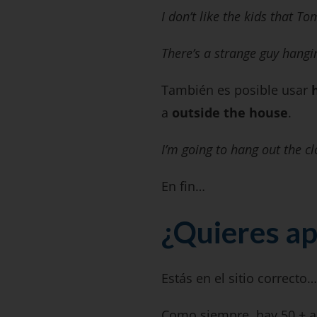
I don’t like the kids that T
There’s a strange guy hangi
También es posible usar
h
a
outside the house
.
I’m going to hang out the clo
En fin…
¿Quieres ap
Estás en el sitio correcto…
Como siempre, hay 50 + ar