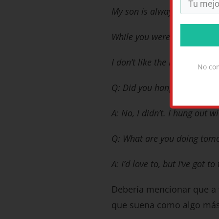
My son is always hanging out
While you were hanging out 
I don’t like the kids that T
No com
Q: Did you hang out with P
A: No, I didn’t. I hung out wi
Q: What are you doing tom
A: I’d love to, but I’ve got
Debería mencionar que a 
que suena como algo más ne