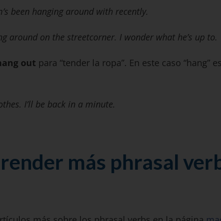
om’s been hanging around with recently.
ng around on the streetcorner. I wonder what he’s up to.
ang out
para “tender la ropa”. En este caso “hang” es l
thes. I’ll be back in a minute.
render más phrasal ver
tículos más sobre los phrasal verbs en la página
mad