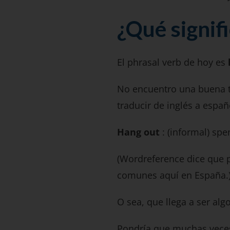
¿Qué signifi
El phrasal verb de hoy es
No encuentro una buena 
traducir de inglés a españ
Hang out
: (informal) spe
(Wordreference dice que p
comunes aquí en España.
O sea, que llega a ser al
Pondría que muchas veces