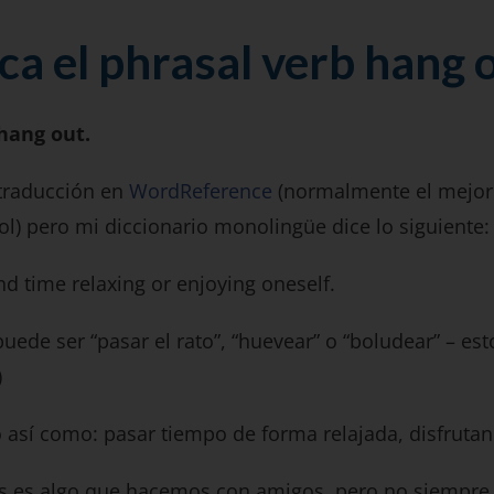
ca el phrasal verb hang 
hang out.
traducción en
WordReference
(normalmente el mejor 
ol) pero mi diccionario monolingüe dice lo siguiente:
nd time relaxing or enjoying oneself.
uede ser “pasar el rato”, “huevear” o “boludear” – e
)
go así como: pasar tiempo de forma relajada, disfruta
 es algo que hacemos con amigos, pero no siempre