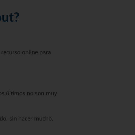
out?
recurso online para
stos últimos no son muy
ndo, sin hacer mucho.
.