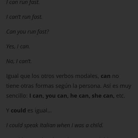
I can run fast.
I can’t run fast.
Can you run fast?
Yes, I can.
No, I can’t.
Igual que los otros verbos modales,
can
no
tiene otras formas según la persona. Así es muy
sencillo:
I can, you can, he can, she can,
etc.
Y
could
es igual…
I could speak Italian when I was a child.