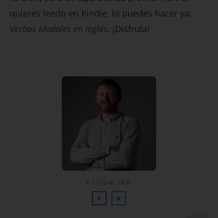
quieres leerlo en Kindle, lo puedes hacer ya:
Verbos Modales en Inglés
.
¡Disfruta!
Lecciones por email...
Follow me
¡GRATIS!