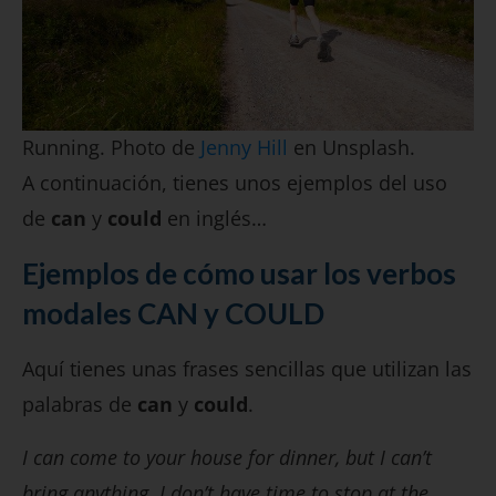
Running. Photo de
Jenny Hill
en Unsplash.
A continuación, tienes unos ejemplos del uso
de
can
y
could
en inglés…
Ejemplos de cómo usar los verbos
modales CAN y COULD
Aquí tienes unas frases sencillas que utilizan las
palabras de
can
y
could
.
I can come to your house for dinner, but I can’t
bring anything. I don’t have time to stop at the