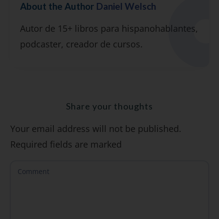
About the Author
Daniel Welsch
Suscríbete y recibirás 2 o 3 lecciones
Autor de 15+ libros para hispanohablantes,
gratuitas por semana, además de la guía
podcaster, creador de cursos.
"7 errores comunes al hablar inglés (y
cómo evitarlos)".
Share your thoughts
Your email address will not be published.
SÍ, QUIERO
Required fields are marked