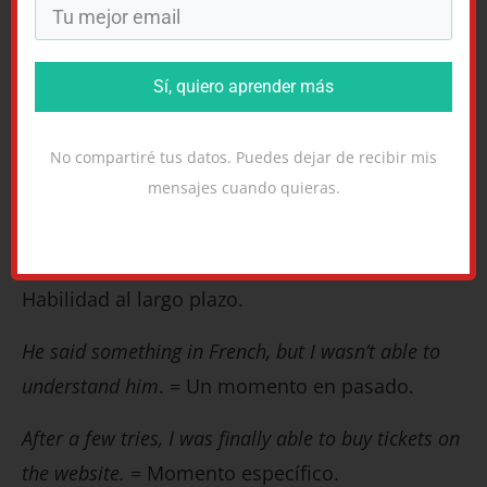
¿Cuál es la diferencia con
could
?
¡Buena pregunta!
Sí, quiero aprender más
La diferencia es que could se usa para una
habilidad más general, al largo plazo, mientras
No compartiré tus datos. Puedes dejar de recibir mis
que
was / were able
habla de poder hacer algo
mensajes cuando quieras.
en un momento específico en pasado.
I could speak French when I was a child.
=
Habilidad al largo plazo.
He said something in French, but I wasn’t able to
understand him
. = Un momento en pasado.
After a few tries, I was finally able to buy tickets on
the website.
= Momento específico.