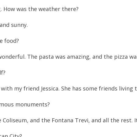
ng. How was the weather there?
 and sunny.
he food?
 wonderful. The pasta was amazing, and the pizza was
lf?
nt with my friend Jessica. She has some friends living 
 famous monuments?
the Coliseum, and the Fontana Trevi, and all the rest. I
can City?