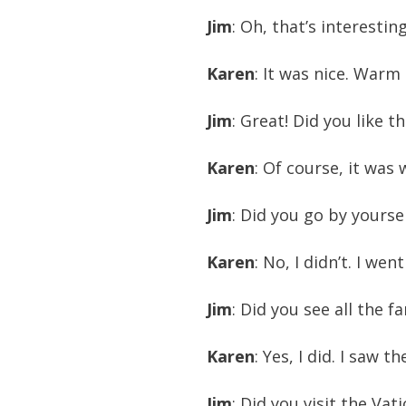
Jim
: Oh, that’s interesti
Karen
: It was nice. Warm
Jim
: Great! Did you like t
Karen
: Of course, it was
Jim
: Did you go by yourse
Karen
: No, I didn’t. I we
Jim
: Did you see all the
Karen
: Yes, I did. I saw 
Jim
: Did you visit the Vati