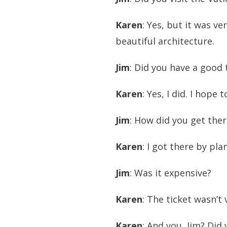
Karen
: Yes, but it was v
beautiful architecture.
Jim
: Did you have a good
Karen
: Yes, I did. I hope
Jim
: How did you get ther
Karen
: I got there by pla
Jim
: Was it expensive?
Karen
: The ticket wasn’t
Karen
: And you, Jim? Did