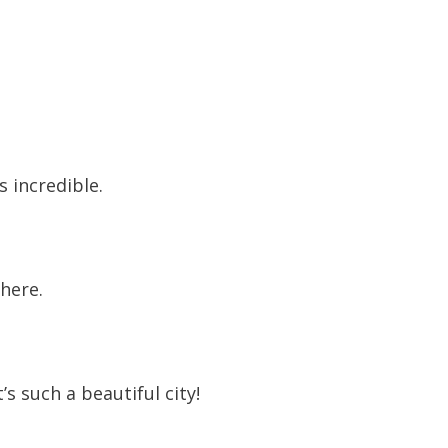
 incredible.
there.
t’s such a beautiful city!