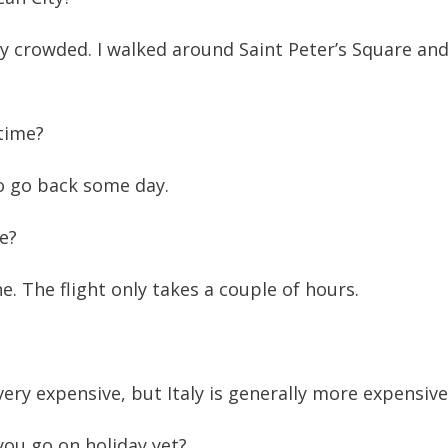
ery crowded. I walked around Saint Peter’s Square and
 time?
 to go back some day.
e?
ne. The flight only takes a couple of hours.
 very expensive, but Italy is generally more expensiv
 you go on holiday yet?