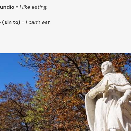
rundio =
I like eating.
 (sin to)
=
I can’t eat.