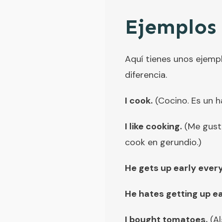
Ejemplos 
Aquí tienes unos ejempl
diferencia.
I cook.
(Cocino. Es un h
I like cooking.
(Me gusta
cook en gerundio.)
He gets up early ever
He hates getting up e
I bought tomatoes.
(Al