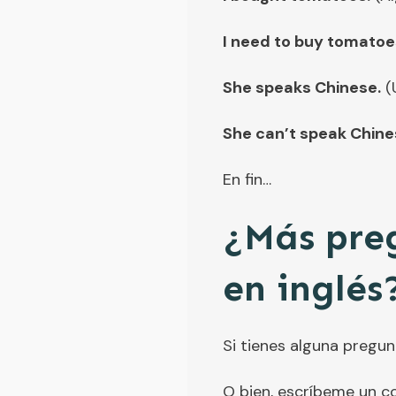
I need to buy tomatoe
She speaks Chinese.
(U
She can’t speak Chine
En fin…
¿Más preg
en inglés
Si tienes alguna preg
O bien, escríbeme un c