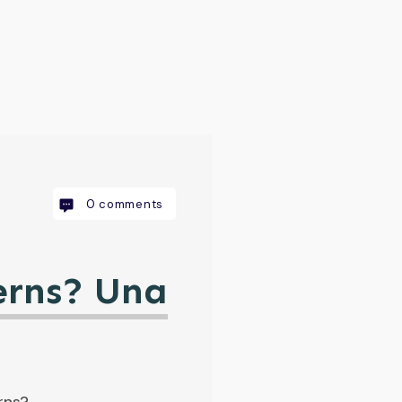
0
comments
erns? Una