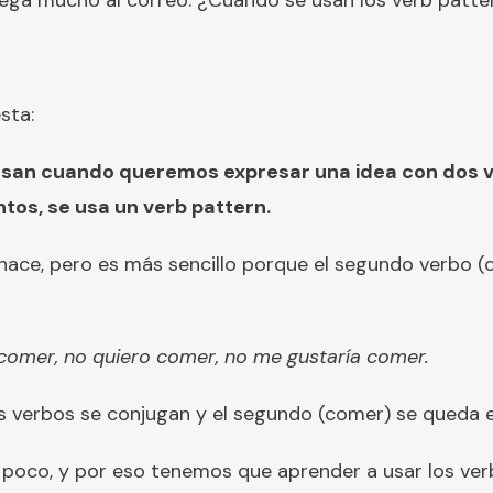
ega mucho al correo: ¿Cuándo se usan los verb patte
sta:
 usan cuando queremos expresar una idea con dos 
tos, se usa un verb pattern.
hace, pero es más sencillo porque el segundo verbo (c
omer, no quiero comer, no me gustaría comer.
s verbos se conjugan y el segundo (comer) se queda en 
un poco, y por eso tenemos que aprender a usar los ve