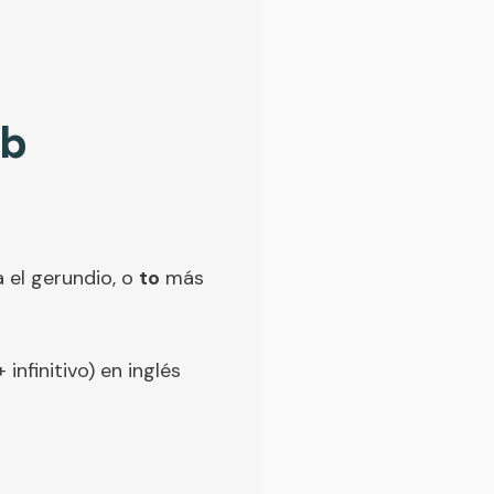
rb
a el gerundio, o
to
más
nfinitivo) en inglés