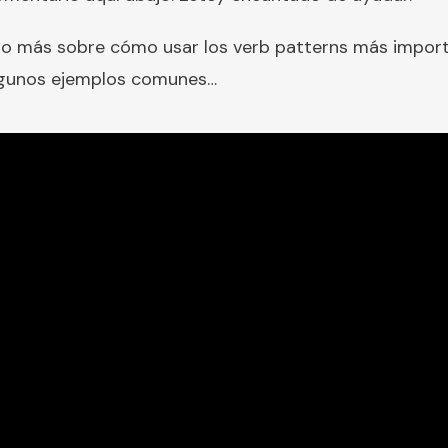
ho más sobre cómo usar los verb patterns más import
algunos ejemplos comunes…