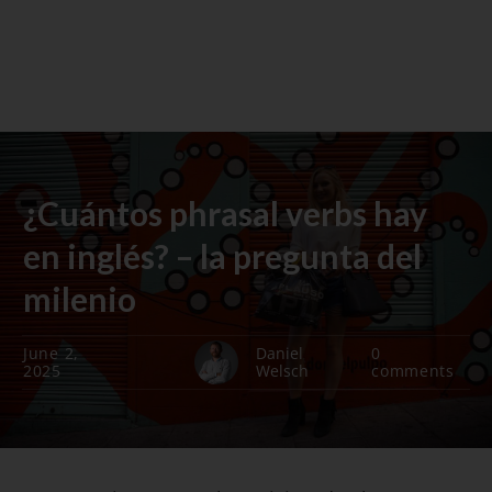
¿Cuántos phrasal verbs hay
en inglés? – la pregunta del
milenio
June 2,
Daniel
0
2025
Welsch
comments