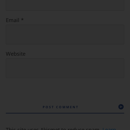
Email
*
Website
POST COMMENT
This site uses Akismet to reduce spam.
Learn