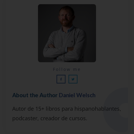
Lecciones por email...
Follow me
¡GRATIS!
About the Author
Daniel Welsch
Suscríbete y recibirás 2 o 3 lecciones
Autor de 15+ libros para hispanohablantes,
gratuitas por semana, además de la guía
podcaster, creador de cursos.
"7 errores comunes al hablar inglés (y
cómo evitarlos)".