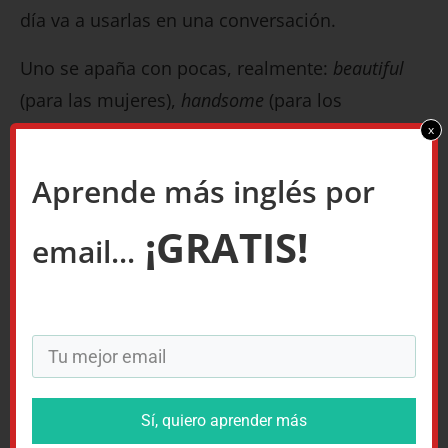
día va a usarlas en una conversación.
Uno se apaña con pocas, realmente:
beautiful
(para las mujeres),
handsome
(para los
hombres),
attractive
o
good-looking
(para ambos
x
géneros).
Aprende más inglés por
Lo mismo pasa con los phrasal verbs: nadie en
¡GRATIS!
email...
absoluto necesita saber combinaciones como
saddle up
(ponerse la silla al caballo) y
sally forth
(una expresión muy anticuada para decir irse o
partir).
Los he encontrado en listas de phrasal verbs
aquí en internet. Pero…
Sí, quiero aprender más