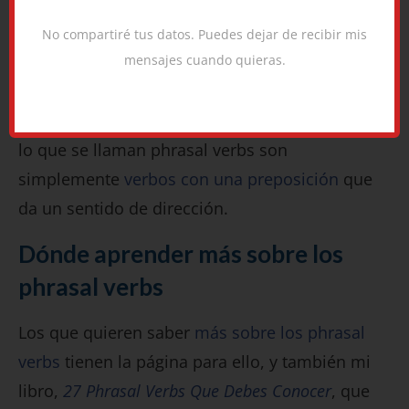
¡No te pierdas el tiempo!
No compartiré tus datos. Puedes dejar de recibir mis
mensajes cuando quieras.
La otra buena noticia es que muchas
combinaciones son intuitivas:
come in
no es tan
complicada, tampoco lo es
walk out
. Mucho de
lo que se llaman phrasal verbs son
simplemente
verbos con una preposición
que
da un sentido de dirección.
Dónde aprender más sobre los
phrasal verbs
Los que quieren saber
más sobre los phrasal
verbs
tienen la página para ello, y también mi
libro,
27 Phrasal Verbs Que Debes Conocer
, que