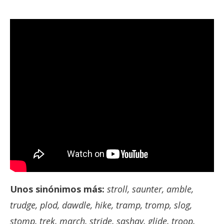
Unos sinónimos más:
stroll, saunter, amble,
trudge, plod, dawdle, hike, tramp, tromp, slog,
stomp, trek, march, stride, sashay, glide, troop,