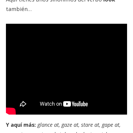
también…
Y aquí más:
glance at, gaze at, stare at, gape at,