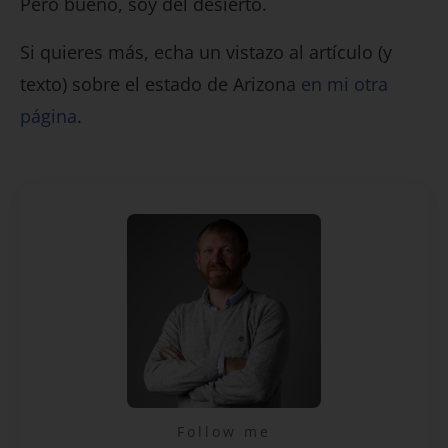
Pero bueno, soy del desierto.
Si quieres más, echa un vistazo al artículo (y
texto) sobre el estado de Arizona
en mi otra
página
.
Lecciones por email...
Follow me