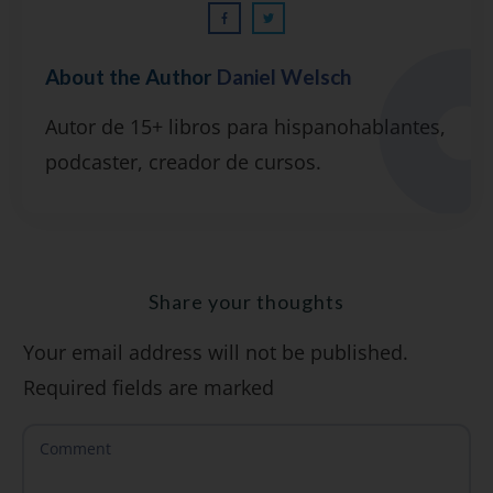
¡GRATIS!
About the Author
Daniel Welsch
Suscríbete y recibirás 2 o 3 lecciones
Autor de 15+ libros para hispanohablantes,
gratuitas por semana, además de la guía
podcaster, creador de cursos.
"7 errores comunes al hablar inglés (y
cómo evitarlos)".
Share your thoughts
Your email address will not be published.
SÍ, QUIERO
Required fields are marked