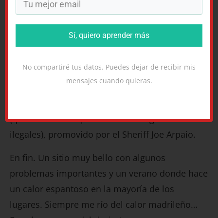
2008, el estado está en crisis, como tantos
otros. Ha salido en las noticias internacionales
Sí, quiero aprender más
recientemente por el
Tiroteo de Tucson
en
enero de 2011 (en que un joven, inspirado por
No compartiré tus datos. Puedes dejar de recibir mis
ideas ultraconservadores, mató a varias
mensajes cuando quieras.
personas y disparó a la congresista Gabrielle
Giffords) y por la
ley de inmigración de 2010
(que intentaba expulsar a los inmigrantes
ilegales), promovido por el Sheriff Joe Arpaio.
En fin. Un sitio muy bello con algunos
problemas importantes y un verano donde hace
un calor espantoso en la mayoría de los
lugares. Siempre me río del calor madrileño…