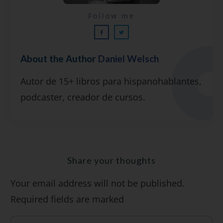
Lecciones por email...
Follow me
¡GRATIS!
About the Author
Daniel Welsch
Suscríbete y recibirás 2 o 3 lecciones
Autor de 15+ libros para hispanohablantes,
gratuitas por semana, además de la guía
podcaster, creador de cursos.
"7 errores comunes al hablar inglés (y
cómo evitarlos)".
Share your thoughts
Your email address will not be published.
SÍ, QUIERO
Required fields are marked