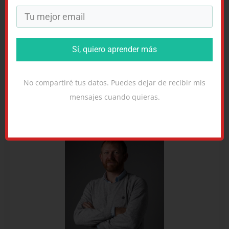
artículos más:
Madrileños por el Mundo en
Arizona
y el siempre útil
¿Cuántos estados tiene
Estados Unidos?
Sí, quiero aprender más
Buen aprendizaje,
No compartiré tus datos. Puedes dejar de recibir mis
Daniel.
mensajes cuando quieras.