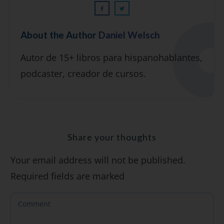
¡GRATIS!
About the Author
Daniel Welsch
Suscríbete y recibirás 2 o 3 lecciones
Autor de 15+ libros para hispanohablantes,
gratuitas por semana, además de la guía
podcaster, creador de cursos.
"7 errores comunes al hablar inglés (y
cómo evitarlos)".
Share your thoughts
Your email address will not be published.
SÍ, QUIERO
Required fields are marked