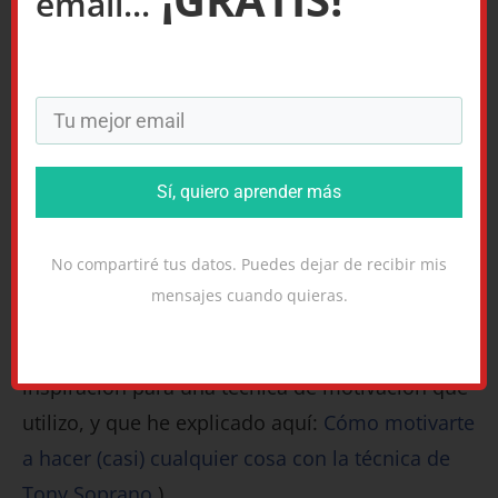
email...
Since his divorce, he’s been drinking like crazy. I
think he might be depressed.
Y por supuesto, la canción
Crazy in Love
de
Beyonce y Jay-Z. La canción tiene varios
sinónimos más para la locura, y menciona
Sí, quiero aprender más
también a Tony Soprano. Aquí tienes
las letras
,
si quieres.
No compartiré tus datos. Puedes dejar de recibir mis
mensajes cuando quieras.
(Por supuesto que Tony Soprano, aparte de ser
el protagonista de la serie de los Soprano, fue la
inspiración para una técnica de motivación que
utilizo, y que he explicado aquí:
Cómo motivarte
a hacer (casi) cualquier cosa con la técnica de
Tony Soprano
.)