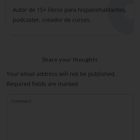
Suscríbete y recibirás 2 o 3 lecciones
Autor de 15+ libros para hispanohablantes,
gratuitas por semana, además de la guía
podcaster, creador de cursos.
"7 errores comunes al hablar inglés (y
cómo evitarlos)".
Share your thoughts
Your email address will not be published.
SÍ, QUIERO
Required fields are marked