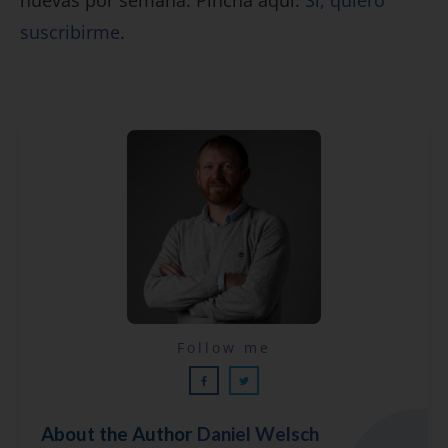
nuevas por semana. Pincha aquí:
Sí, quiero
suscribirme
.
Lecciones por email...
Follow me
¡GRATIS!
About the Author
Daniel Welsch