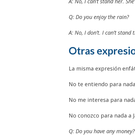
A: No, I can’t stand her. She
Q: Do you enjoy the rain?
A: No, I don’t. I can’t stan
Otras expresio
La misma expresión enfáti
No te entiendo para nada
No me interesa para nada 
No conozco para nada a J
Q: Do you have any money?