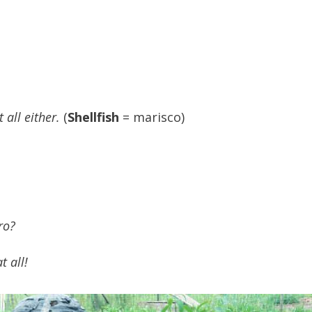
t all either.
(
Shellfish
= marisco)
.
ro?
t all!