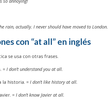
’s so annoying!
d the rain, actually. I never should have moved to London.
nes con “at all” en inglés
ca se usa con otras frases.
. =
I don’t understand you at all.
la historia. =
I don’t like history at all.
avier. =
I don’t know Javier at all.