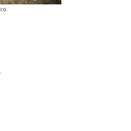
co.
.