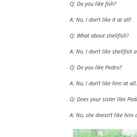
Q: Do you like fish?
A: No, I don’t like it at all!
Q: What about shellfish?
A: No, I don’t like shellfish a
Q: Do you like Pedro?
A: No, I don’t like him at all
Q: Does your sister like Ped
A: No, she doesn’t like him a