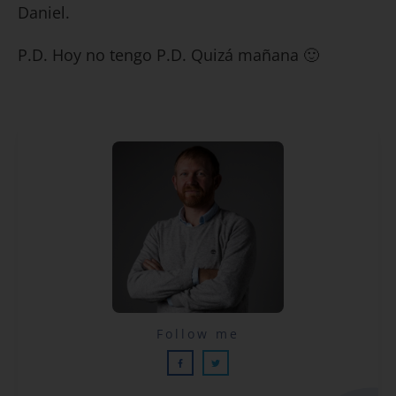
Daniel.
P.D. Hoy no tengo P.D. Quizá mañana 🙂
Lecciones por email...
Follow me
¡GRATIS!