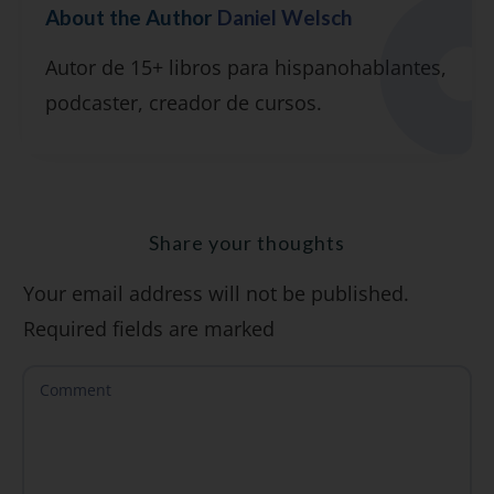
About the Author
Daniel Welsch
Suscríbete y recibirás 2 o 3 lecciones
Autor de 15+ libros para hispanohablantes,
gratuitas por semana, además de la guía
podcaster, creador de cursos.
"7 errores comunes al hablar inglés (y
cómo evitarlos)".
Share your thoughts
Your email address will not be published.
SÍ, QUIERO
Required fields are marked