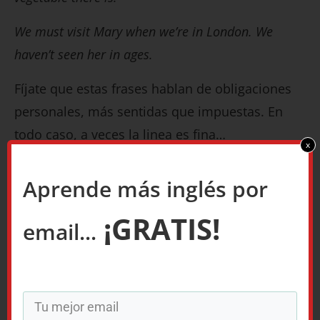
We must visit Mary when we’re in London. We
haven’t seen her in ages.
Fíjate que estas frases hablan de obligaciones
personales, más sentidas que impuestas. En
todo caso, a veces la linea es fina…
x
I must answer these emails.
Aprende más inglés por
I have to answer these emails.
¡GRATIS!
email...
La diferencia podría ser poco más que tus
emociones acerca de tu correo electrónico, si lo
sientes como imposición o no.
Cómo usar should para