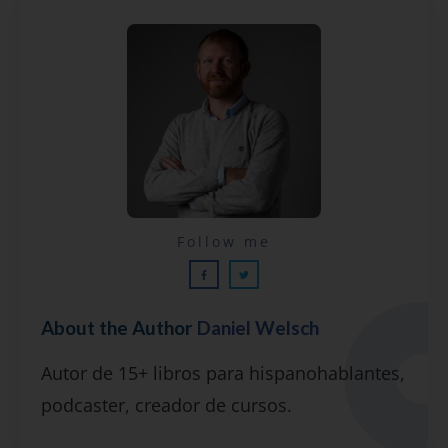
Lecciones por email...
Follow me
¡GRATIS!
About the Author
Daniel Welsch
Suscríbete y recibirás 2 o 3 lecciones
Autor de 15+ libros para hispanohablantes,
gratuitas por semana, además de la guía
podcaster, creador de cursos.
"7 errores comunes al hablar inglés (y
cómo evitarlos)".