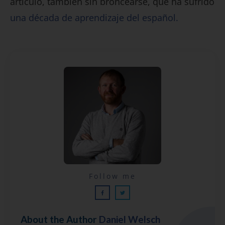
artículo, también sin broncearse, que ha sufrido
una década de aprendizaje del español.
Lecciones por email...
Follow me
¡GRATIS!
About the Author
Daniel Welsch