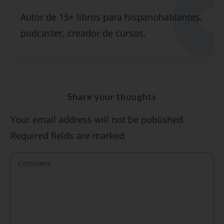
Suscríbete y recibirás 2 o 3 lecciones
Autor de 15+ libros para hispanohablantes,
gratuitas por semana, además de la guía
podcaster, creador de cursos.
"7 errores comunes al hablar inglés (y
cómo evitarlos)".
Share your thoughts
Your email address will not be published.
SÍ, QUIERO
Required fields are marked