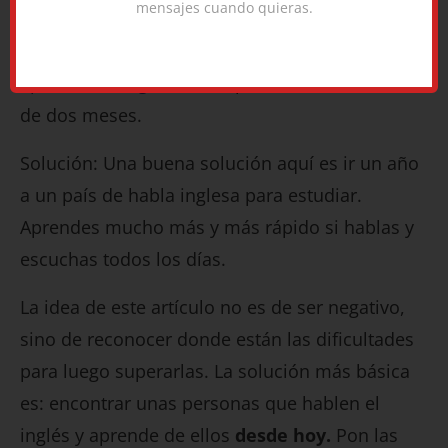
mensajes cuando quieras.
momento. Para ellos he escrito el (ahora
clásico) artículo
¿Cuánto tiempo necesito para
aprender el inglés?
La respuesta: bastante más
de dos meses.
Solución: Una buena solución aquí es ir un año
a un país de habla inglesa para estudiar.
Aprendes mucho más y más rápido si hablas y
escuchas todos los días.
La idea de este artículo no es de ser negativo,
sino de reconocer donde están las dificultades
para luego superarlas. La solución más básica
es: encontrar unas personas que hablen el
inglés y aprende de ellos
desde hoy.
Pon las