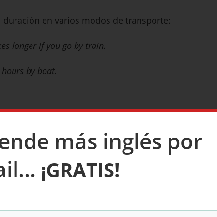
 duración en varios modos de transporte:
kes longer if you go by train.
8 hours by boat.
ende más inglés por
l...
¡GRATIS!