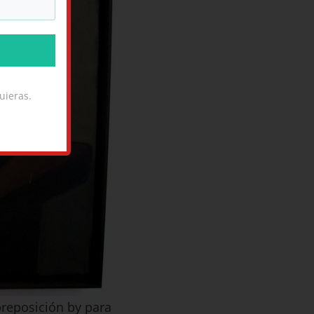
uieras.
preposición by para