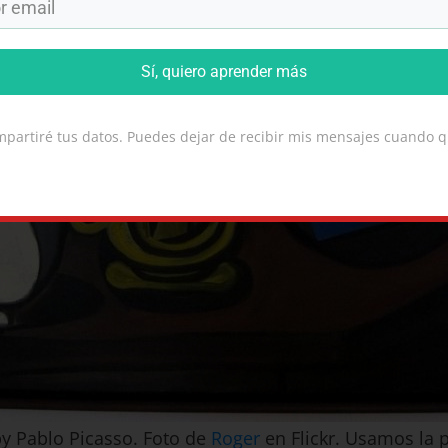
Sí, quiero aprender más
partiré tus datos. Puedes dejar de recibir mis mensajes cuando q
y Pablo Picasso. Foto de
Roger
en Flickr. Usamos la 