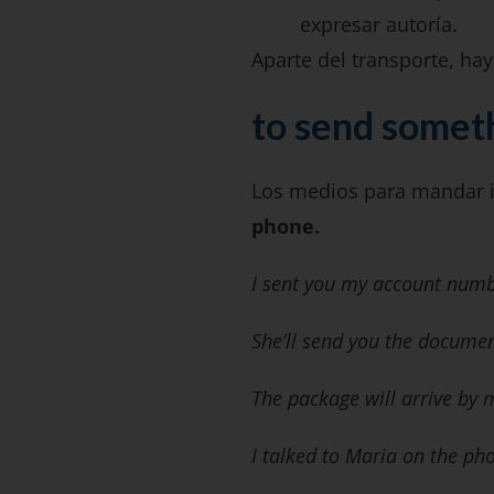
expresar autoría.
Aparte del transporte, h
to send someth
Los medios para mandar 
phone.
I sent you my account numb
She’ll send you the documen
The package will arrive by m
I talked to Maria on the ph