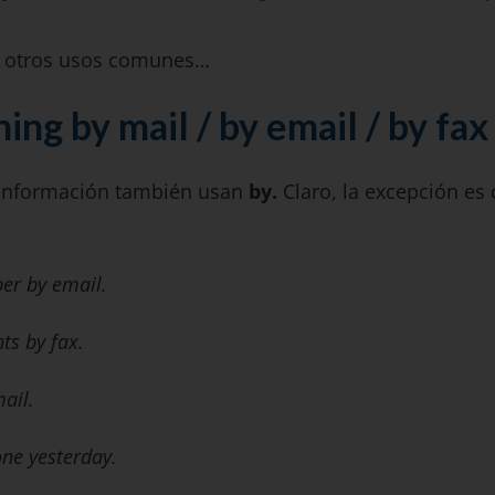
ay otros usos comunes…
ing by mail / by email / by fax
información también usan
by.
Claro, la excepción
es
er by email.
ts by fax.
ail.
one yesterday.