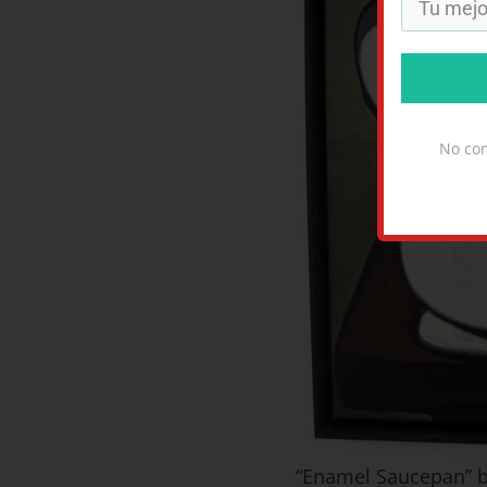
No com
“Enamel Saucepan” b