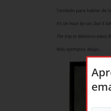
También para hablar de la
It’s an hour by car, but it ta
The trip to Mallorca takes 
Más ejemplos abajo…
Apr
emai