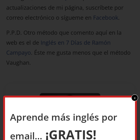
actualizaciones de mi página, suscríbete por
correo electrónico o sígueme en
Facebook
.
P.P.D. Otro método que comento aquí en la
web es el de
Inglés en 7 Días de Ramón
Campayo
. Éste me gusta menos que el método
Vaughan.
x
Aprende más inglés por
¡GRATIS!
email...