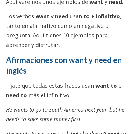
Aquí veremos unos ejemplos de
want
y
need
.
Los verbos
want
y
need
usan
to + infinitivo
,
tanto en afirmativo como en negativo o
pregunta. Aquí tienes 10 ejemplos para
aprender y disfrutar.
Afirmaciones con want y need
en
inglés
Fíjate que todas estas frases usan
want to
o
need to
más el infinitivo.
He wants to go to South America next year, but he
needs to save some money first.
She wants to get a new job but she doesn’t want to