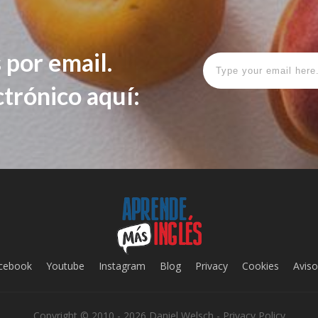
 por email.
ctrónico aquí:
cebook
Youtube
Instagram
Blog
Privacy
Cookies
Aviso
Copyright © 2010 - 2026
Daniel Welsch
-
Privacy Policy