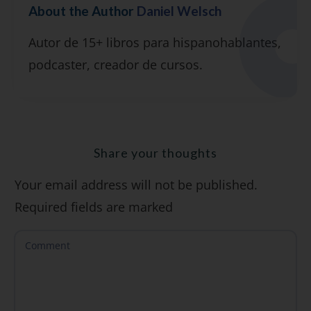
About the Author
Daniel Welsch
Suscríbete y recibirás 2 o 3 lecciones
Autor de 15+ libros para hispanohablantes,
gratuitas por semana, además de la guía
podcaster, creador de cursos.
"7 errores comunes al hablar inglés (y
cómo evitarlos)".
Share your thoughts
Your email address will not be published.
SÍ, QUIERO
Required fields are marked