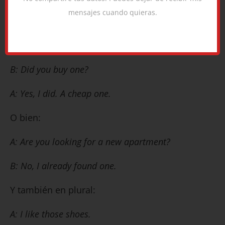
Aquí unas breves conversaciones con
one
y
mensajes cuando quieras.
ones
…
A: I wanted to buy a computer.
B: Did you buy one?
A: Yes, I did. A cheap one.
O bien:
A: Are you looking for a new apartment?
B: No, I already found one.
Y también en plural:
A: I like those shoes.