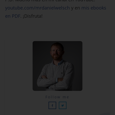
youtube.com/mrdanielwelsch
y en
mis ebooks
en PDF
. ¡Disfruta!
Lecciones por email...
Follow me
¡GRATIS!