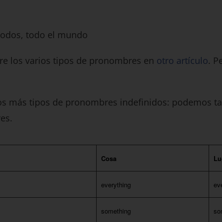
todos, todo el mundo
 los varios tipos de pronombres en
otro artículo
. P
os más tipos de pronombres indefinidos: podemos t
es.
Cosa
Lu
everything
ev
something
so