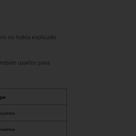
ero no había explicado
ambién usarlos para
gar
erywhere
mewhere