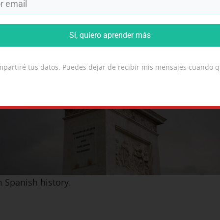
Sí, quiero aprender más
partiré tus datos. Puedes dejar de recibir mis mensajes cuando q
Spanish history.