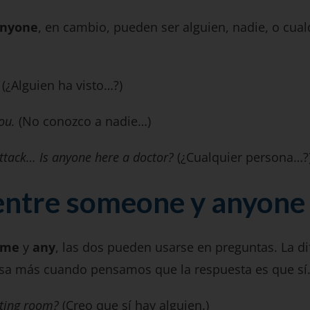
nyone
, en cambio, pueden ser alguien, nadie, o cual
?
(¿Alguien ha visto…?)
you.
(No conozco a nadie…)
 attack… Is anyone here a doctor?
(¿Cualquier persona…?
entre someone y anyone 
ome
y
any
, las dos pueden usarse en preguntas. La 
usa más cuando pensamos que la respuesta es que sí
iting room?
(Creo que sí hay alguien.)