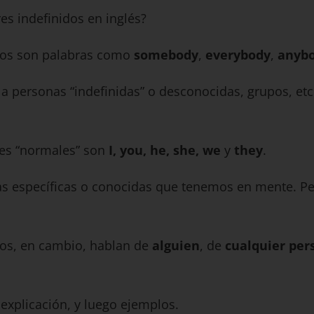
s indefinidos en inglés?
dos son palabras como
somebody
,
everybody
,
anyb
a personas “indefinidas” o desconocidas, grupos, etc 
es “normales” son
I, you, he, she, we
y
they
.
s específicas o conocidas que tenemos en mente. Pe
os, en cambio, hablan de
alguien
, de
cualquier per
xplicación, y luego ejemplos.