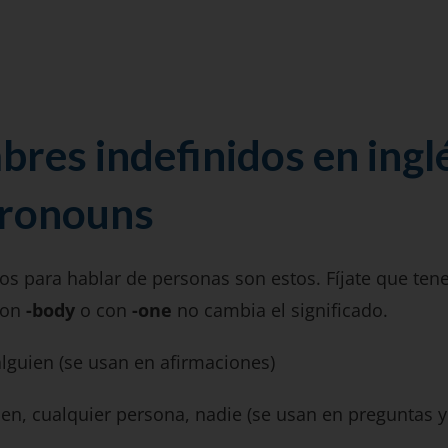
res indefinidos en ingl
Pronouns
os para hablar de personas son estos. Fíjate que te
con
-body
o con
-one
no cambia el significado.
lguien (se usan en afirmaciones)
ien, cualquier persona, nadie (se usan en preguntas 