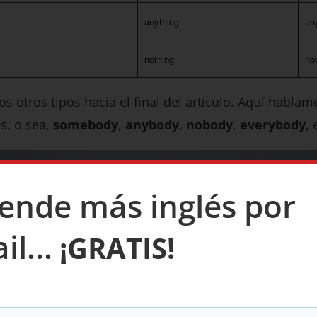
anything
an
nothing
no
s otros tipos hacia el final del artículo. Aquí habla
s, o sea,
somebody
,
anybody
,
nobody
,
everybody
, 
ende más inglés por
l...
¡GRATIS!