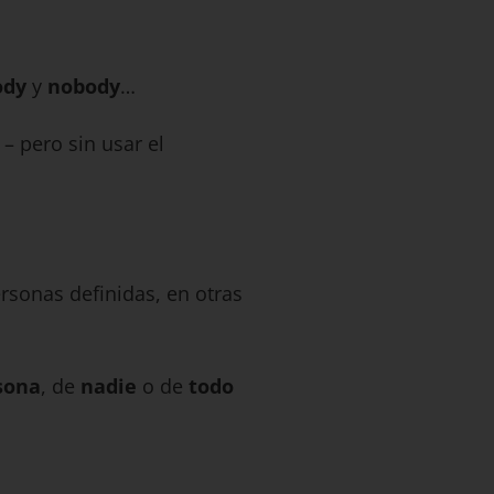
ody
y
nobody
…
– pero sin usar el
rsonas definidas, en otras
sona
, de
nadie
o de
todo