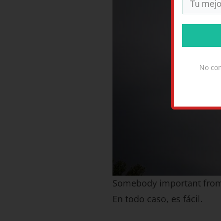
No com
Somebody important from 
En todo caso, es fácil.