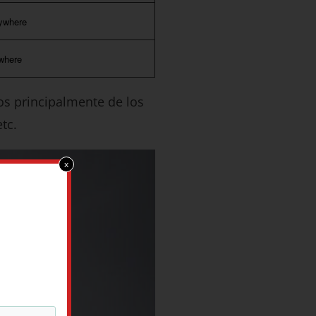
ywhere
where
mos principalmente de los
etc.
x