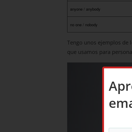
anyone / anybody
no one / nobody
Tengo unos ejemplos de lo
que usamos para persona
Apr
emai