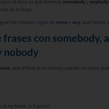
n poco el tema es que tenemos
somebody
y
anybody
ndo de la frase.
siguen las mismas
reglas de
some
y
any
, que hemos v
 frases con somebody, 
y nobody
eone
, que al final es lo mismo) cuando no sabes quié
.
 at my house. Is it yours?