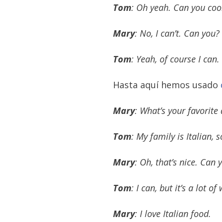
Tom
: Oh yeah. Can you coo
Mary
: No, I can’t. Can you?
Tom
: Yeah, of course I can.
Hasta aquí hemos usado
Mary
: What’s your favorite 
Tom
: My family is Italian, 
Mary
: Oh, that’s nice. Can
Tom
: I can, but it’s a lot o
Mary
: I love Italian food.