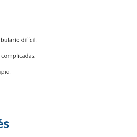
lario difícil.
s complicadas.
ipio.
és