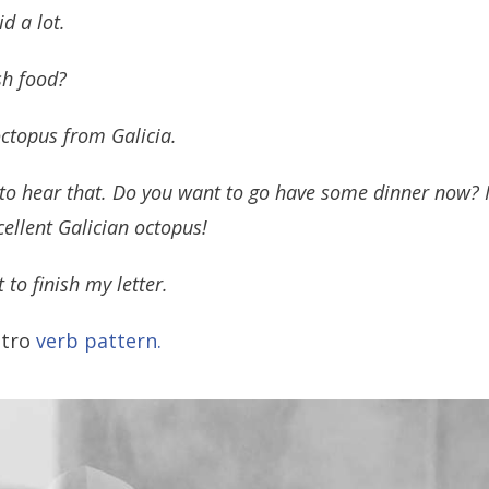
id a lot.
sh food?
 octopus from Galicia.
y to hear that. Do you want to go have some dinner now? 
ellent Galician octopus!
t to finish my letter.
otro
verb pattern.