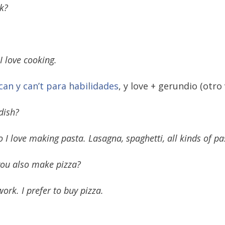
k?
 I love cooking.
can y can’t para habilidades
, y love + gerundio (otro
dish?
so I love making pasta. Lasagna, spaghetti, all kinds of pa
 you also make pizza?
f work. I prefer to buy pizza.