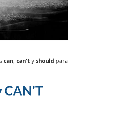
es
can
,
can’t
y
should
para
y CAN’T