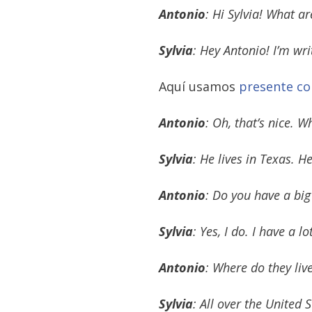
Antonio
: Hi Sylvia! What a
Sylvia
: Hey Antonio! I’m wri
Aquí usamos
presente co
Antonio
: Oh, that’s nice. 
Sylvia
: He lives in Texas. H
Antonio
: Do you have a big
Sylvia
: Yes, I do. I have a lo
Antonio
: Where do they liv
Sylvia
: All over the United