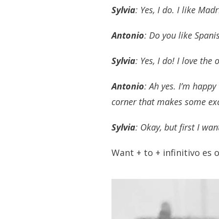
Sylvia
: Yes, I do. I like Madr
Antonio
: Do you like Spani
Sylvia
: Yes, I do! I love the
Antonio
: Ah yes. I’m happ
corner that makes some exc
Sylvia
: Okay, but first I wan
Want + to + infinitivo es 