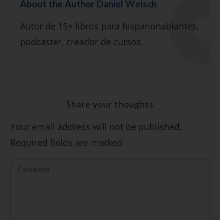
About the Author
Daniel Welsch
Suscríbete y recibirás 2 o 3 lecciones
Autor de 15+ libros para hispanohablantes,
gratuitas por semana, además de la guía
podcaster, creador de cursos.
"7 errores comunes al hablar inglés (y
cómo evitarlos)".
Share your thoughts
Your email address will not be published.
SÍ, QUIERO
Required fields are marked