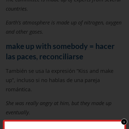
countries.
Earth’s atmosphere is made up of nitrogen, oxygen
and other gases.
make up with somebody = hacer
las paces, reconciliarse
También se usa la expresión “Kiss and make
up”, incluso si no hablas de una pareja
romántica.
She was really angry at him, but they made up
eventually.
x
The kids were fighting all morning, but they’ve