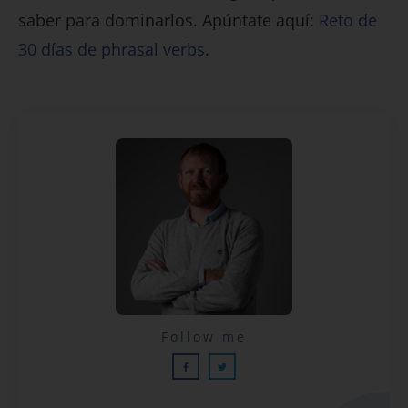
saber para dominarlos. Apúntate aquí:
Reto de
30 días de phrasal verbs
.
Lecciones por email...
Follow me
¡GRATIS!