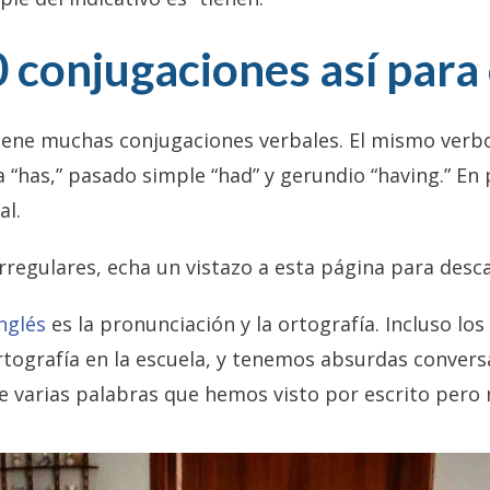
 conjugaciones así para
tiene muchas conjugaciones verbales. El mismo verbo 
a “has,” pasado simple “had” y gerundio “having.” En
al.
irregulares, echa un vistazo a esta página para desc
inglés
es la pronunciación y la ortografía. Incluso l
rtografía en la escuela, y tenemos absurdas convers
e varias palabras que hemos visto por escrito pero