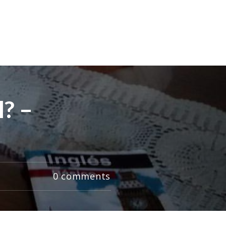
l? –
0
comments