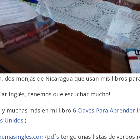
, dos monjas de Nicaragua que usan mis libros para
lar inglés, tenemos que escuchar mucho!
a y muchas más en mi libro
6 Claves Para Aprender I
s Unidos
.)
demasingles.com/pdfs
tengo unas listas de verbos r