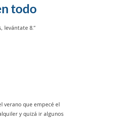
en todo
 levántate 8.”
el verano que empecé el
lquiler y quizá ir algunos