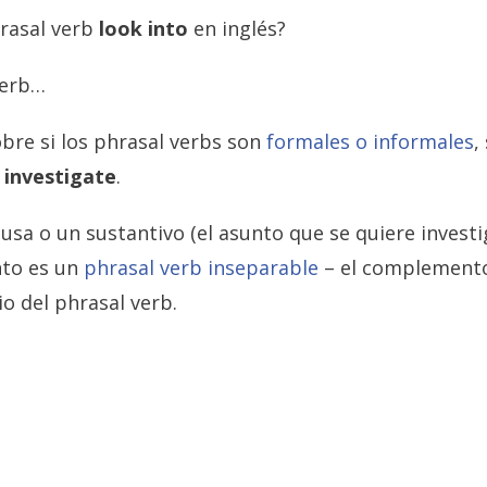
hrasal verb
look into
en inglés?
verb…
bre si los phrasal verbs son
formales o informales
,
r
investigate
.
e usa o un sustantivo (el asunto que se quiere invest
into es un
phrasal verb inseparable
– el complemento
o del phrasal verb.