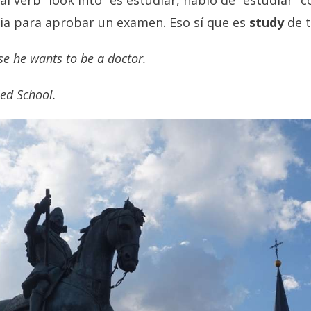
l verb “look into” es estudiar, hablo de “estudiar” 
ia para aprobar un examen. Eso sí que es
study
de t
se he wants to be a doctor.
Med School.