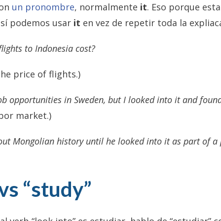
con
un pronombre
, normalmente
it
. Eso porque est
 así podemos usar
it
en vez de repetir toda la expliac
ights to Indonesia cost?
he price of flights.)
job opportunities in Sweden, but I looked into it and foun
bor market.)
t Mongolian history until he looked into it as part of a 
 vs “study”