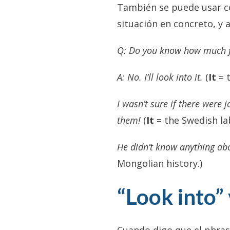
También se puede usar 
situación en concreto, y
Q: Do you know how much fl
A: No. I’ll look into it.
(
It
= t
I wasn’t sure if there were 
them!
(
It
= the Swedish la
He didn’t know anything abou
Mongolian history.)
“Look into”