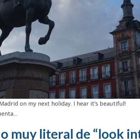
Madrid on my next holiday. I hear it’s beautiful!
cuenta…
do muy literal de “look in