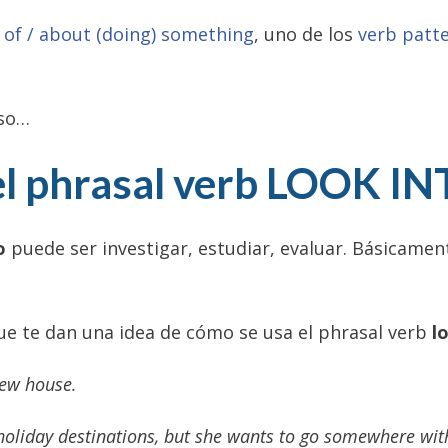
 of / about (doing) something
, uno de los
verb patt
uso…
l phrasal verb LOOK INT
o
puede ser investigar, estudiar, evaluar. Básicamen
que te dan una idea de cómo se usa el phrasal verb
l
new house.
t holiday destinations, but she wants to go somewhere wit