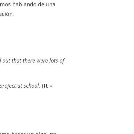
amos hablando de una
ación.
d out that there were lots of
project at school.
(
It
=