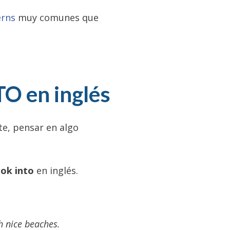
erns
muy comunes que
O en inglés
te, pensar en algo
ook into
en inglés.
h nice beaches.