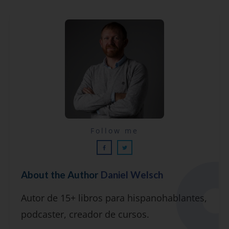
Lecciones por email...
Follow me
¡GRATIS!
About the Author
Daniel Welsch
Suscríbete y recibirás 2 o 3 lecciones
Autor de 15+ libros para hispanohablantes,
gratuitas por semana, además de la guía
podcaster, creador de cursos.
"7 errores comunes al hablar inglés (y