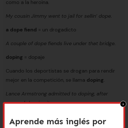
como a la heroina.
My cousin Jimmy went to jail for sellin’ dope.
a dope fiend
= un drogadicto
A couple of dope fiends live under that bridge.
doping
= dopaje
Cuando los deportistas se drogan para rendir
mejor en la competición, se llama
doping
.
Lance Armstrong admitted to doping, after
years of denying it.
x
Quizá te acuerdas de una canción de Marilyn
Aprende más inglés por
Manson que se llama “The Dope Show”. Pues, ahí