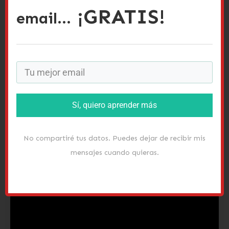
¡GRATIS!
creo que se refiere a la estupidez y
email...
superficialidad de la gente de Hollywood y la
industria del espectáculo.
Pero se puede entender también que habla de
droga…
Sí, quiero aprender más
No compartiré tus datos. Puedes dejar de recibir mis
mensajes cuando quieras.