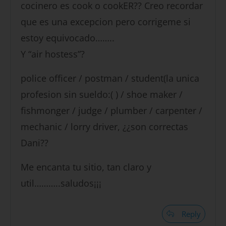
cocinero es cook o cookER?? Creo recordar
que es una excepcion pero corrigeme si
estoy equivocado……..
Y “air hostess”?
police officer / postman / student(la unica
profesion sin sueldo:( ) / shoe maker /
fishmonger / judge / plumber / carpenter /
mechanic / lorry driver, ¿¿son correctas
Dani??
Me encanta tu sitio, tan claro y
util………..saludos¡¡¡
Reply