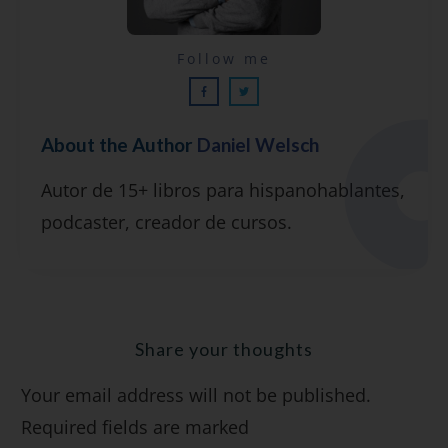
Lecciones por email...
Follow me
¡GRATIS!
About the Author
Daniel Welsch
Suscríbete y recibirás 2 o 3 lecciones
Autor de 15+ libros para hispanohablantes,
gratuitas por semana, además de la guía
podcaster, creador de cursos.
"7 errores comunes al hablar inglés (y
cómo evitarlos)".
Share your thoughts
Your email address will not be published.
SÍ, QUIERO
Required fields are marked