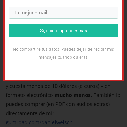
básicas
que podrían tener dos personas en el
momento de conocerse.
Para una introducción más completa a todo lo
Sí, quiero aprender más
que necesitas saber para empezar a hablar el
inglés , puedes comprar mi libro
Inglés
No compartiré tus datos. Puedes dejar de recibir mis
Básico
para Kindle o en tapa blanda en
mensajes cuando quieras.
Amazon.com
o
Amazon.es
y
Amazon.co.uk
.
Contiene el equivalente de 12 semanas de clase
y cuesta menos de 10 dólares (o euros) – en
formato electrónico
mucho menos.
También lo
puedes comprar (en PDF con audios extras)
directamente de mi:
gumroad.com/danielwelsch