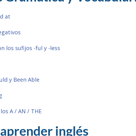
d at
egativos
los sufijos -ful y -less
uld y Been Able
g
ulos A / AN / THE
aprender inglés