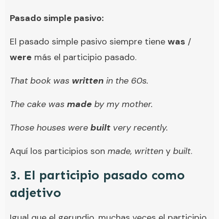
Pasado simple pasivo:
El pasado simple pasivo siempre tiene
was
/
were
más el participio pasado.
That book was
written
in the 60s.
The cake was
made
by my mother.
Those houses were
built
very recently.
Aquí los participios son
made,
written
y
built
.
3. El participio pasado como
adjetivo
Igual que el gerundio, muchas veces el participio