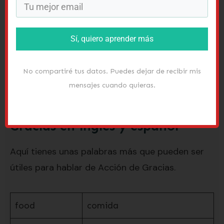
tengo tanta información sobre
los tiempos
verbales
aquí en la web! Así podrás usar los
Sí, quiero aprender más
verbos más importantes en pasado, presente y
futuro.
No compartiré tus datos. Puedes dejar de recibir mis
Siguiendo…
mensajes cuando quieras.
Otro vocabulario de Acción de
Gracias en inglés y español
Aquí tienes unas palabras más que pueden ser
útiles para hablar de Acción de Gracias.
food
comida