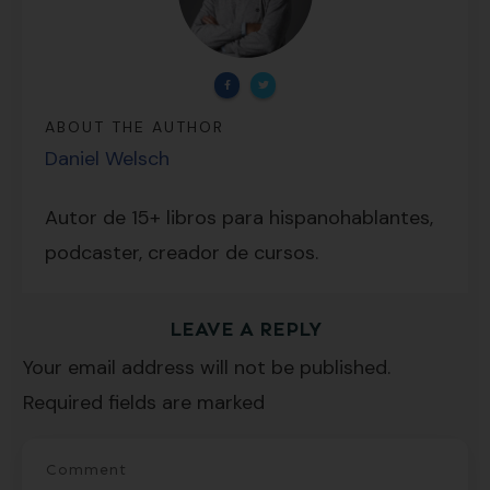
ABOUT THE AUTHOR
Daniel Welsch
Lecciones por email...
¡GRATIS!
Autor de 15+ libros para hispanohablantes,
podcaster, creador de cursos.
Suscríbete y recibirás 2 o 3 lecciones
LEAVE A REPLY
gratuitas por semana, además de la guía
Your email address will not be published.
"7 errores comunes al hablar inglés (y
Required fields are marked
cómo evitarlos)".