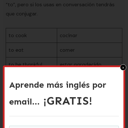
“to”, pero si los usas en conversación tendrás
que conjugar.
to cook
cocinar
to eat
comer
to be thankful
estar agradecido
x
to give thanks
dar las gracias
Aprende más inglés por
to watch football
ver fútbol (americano)
¡GRATIS!
email...
to visit family
visitar a familia
Hablando de conjugaciones, ¡qué suerte que