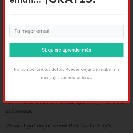
deberías entenderlo.
Más ejemplos de ain’t con la doble
negación
Aquí tienes unos ejemplos más. Ya que estamos,
Sí, quiero aprender más
estoy haciendo que las frases suenan muy
coloquiales, así que omito el
pronombre
No compartiré tus datos. Puedes dejar de recibir mis
personal
en algunas, acorto unas palabras, etc.
mensajes cuando quieras.
Jimmy Garcia? I ain’t never heard of him.
I ain’t never been to Florida. Spent my whole life
in Georgia.
We ain’t got no jobs now that the factory’s