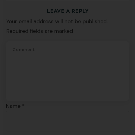
Suscríbete y recibirás 2 o 3 lecciones
LEAVE A REPLY
gratuitas por semana, además de la guía
Your email address will not be published.
"7 errores comunes al hablar inglés (y
Required fields are marked
cómo evitarlos)".
SÍ, QUIERO
Name
*