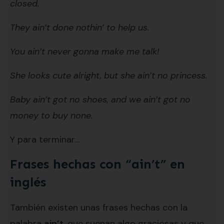
closed.
They ain’t done nothin’ to help us.
You ain’t never gonna make me talk!
She looks cute alright, but she ain’t no princess.
Baby ain’t got no shoes, and we ain’t got no
money to buy none.
Y para terminar…
Frases hechas con “ain’t” en
inglés
También existen unas frases hechas con la
palabra
ain’t
, que suenan algo graciosas y que