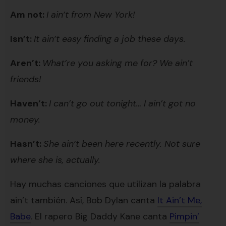
Am not:
I ain’t from New York!
Isn’t:
It ain’t easy finding a job these days.
Aren’t:
What’re you asking me for? We ain’t
friends!
Haven’t:
I can’t go out tonight… I ain’t got no
money.
Hasn’t:
She ain’t been here recently. Not sure
where she is, actually.
Hay muchas canciones que utilizan la palabra
ain’t también. Así, Bob Dylan canta
It Ain’t Me,
Babe
. El rapero Big Daddy Kane canta
Pimpin’